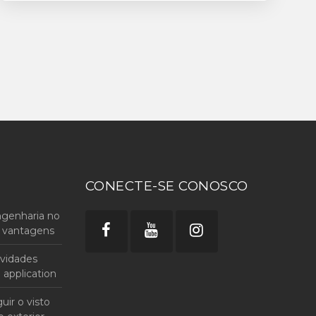
Saiba mais
CONECTE-SE CONOSCO
ngenharia no
as vantagens
ividades
o application
ir o visto