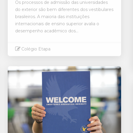
Os processos de admissão das universidades
do exterior são bem diferentes dos vestibulares
brasileiros. A maioria das instituições
internacionais de ensino superior avalia o
desempenho acadêmico dos...
Colégio Etapa
Saiba mais