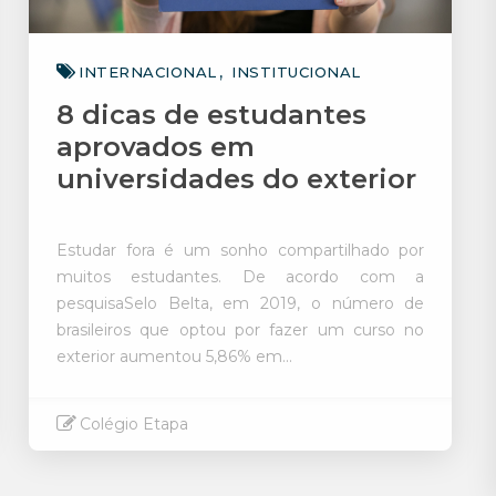
INTERNACIONAL
INSTITUCIONAL
8 dicas de estudantes
aprovados em
universidades do exterior
Estudar fora é um sonho compartilhado por
muitos estudantes. De acordo com a
pesquisaSelo Belta, em 2019, o número de
brasileiros que optou por fazer um curso no
exterior aumentou 5,86% em...
Colégio Etapa
Saiba mais