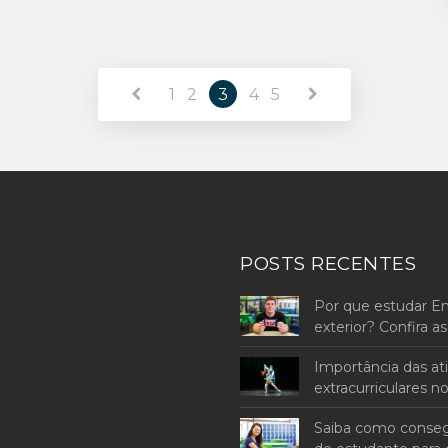
1
2
3
4
5
POSTS RECENTES
Por que estudar E
exterior? Confira 
Importância das at
extracurriculares n
Saiba como consegu