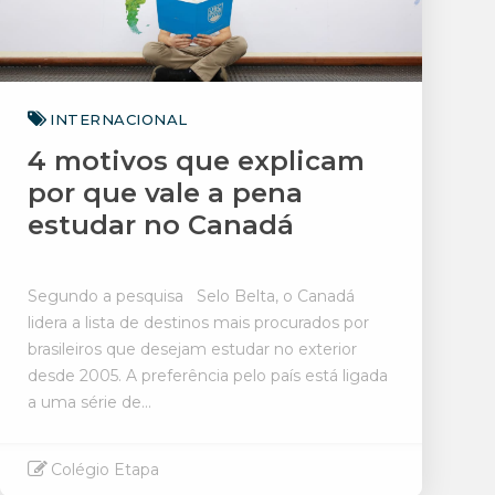
INTERNACIONAL
4 motivos que explicam
por que vale a pena
estudar no Canadá
Segundo a pesquisa Selo Belta, o Canadá
lidera a lista de destinos mais procurados por
brasileiros que desejam estudar no exterior
desde 2005. A preferência pelo país está ligada
a uma série de...
Colégio Etapa