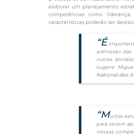
elaborar um planejamento estrat
competências como liderança, 
características poderão ser dest
“É
importante
admissão das 
outras ativid
sugere Migue
National des S
“M
uitos est
para serem apr
nessas compet