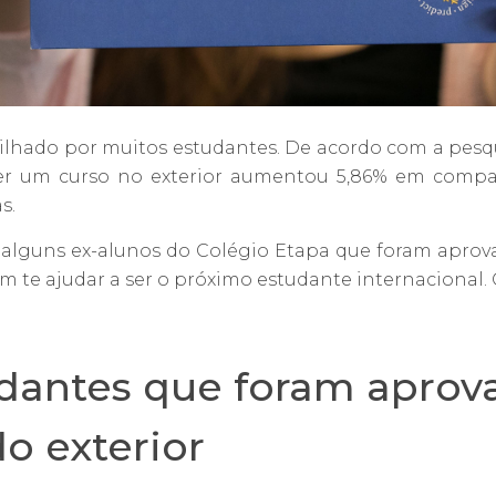
ilhado por muitos estudantes. De acordo com a pes
azer um curso no exterior aumentou 5,86% em compa
s.
alguns ex-alunos do Colégio Etapa que foram aprova
 te ajudar a ser o próximo estudante internacional. 
udantes que foram apro
o exterior