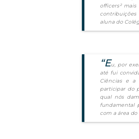
officers
² mais 
contribuições 
aluna do Colég
“E
u, por exe
até fui convid
Ciências e a
participar do 
qual nós damo
fundamental 
com a área d