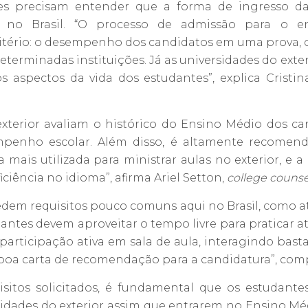
es precisam entender que a forma de ingresso das
no Brasil. “O processo de admissão para o ens
tério: o desempenho dos candidatos em uma prova, 
eterminadas instituições. Já as universidades do ext
os aspectos da vida dos estudantes”, explica Cristi
exterior avaliam o histórico do Ensino Médio dos can
enho escolar. Além disso, é altamente recomendá
 mais utilizada para ministrar aulas no exterior, e a
iência no idioma”, afirma Ariel Setton,
college counse
dem requisitos pouco comuns aqui no Brasil, como ati
ntes devem aproveitar o tempo livre para praticar ati
participação ativa em sala de aula, interagindo bast
a boa carta de recomendação para a candidatura”, co
isitos solicitados, é fundamental que os estudan
idades do exterior assim que entrarem no Ensino Méd