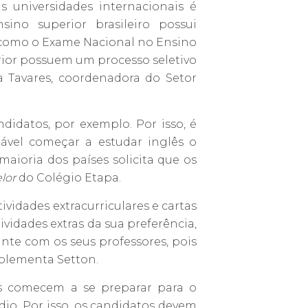
 universidades internacionais é
ino superior brasileiro possui
como o Exame Nacional no Ensino
erior possuem um processo seletivo
na Tavares, coordenadora do Setor
didatos, por exemplo. Por isso, é
vel começar a estudar inglês o
 maioria dos países solicita que os
lor
do Colégio Etapa.
vidades extracurriculares e cartas
vidades extras da sua preferência,
ante com os seus professores, pois
mplementa Setton.
tes comecem a se preparar para o
io. Por isso, os candidatos devem