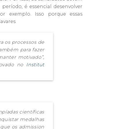
período, é essencial desenvolver
por exemplo. Isso porque essas
Tavares.
ra os processos de
também para fazer
manter motivado”,
provado no
Institut
píadas científicas
onquistar medalhas
o que os
admission