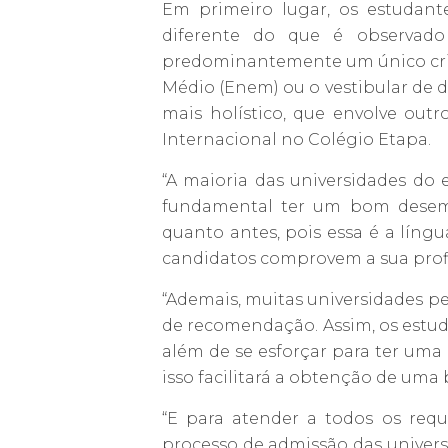
Em primeiro lugar, os estudant
diferente do que é observado 
predominantemente um único cri
Médio (Enem) ou o vestibular de d
mais holístico, que envolve outr
Internacional no Colégio Etapa.
“A maioria das universidades do 
fundamental ter um bom desemp
quanto antes, pois essa é a língua
candidatos comprovem a sua profic
“Ademais, muitas universidades pe
de recomendação. Assim, os estuda
além de se esforçar para ter uma 
isso facilitará a obtenção de um
“E para atender a todos os requ
processo de admissão das univers