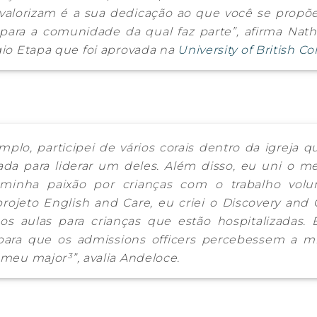
valorizam é a sua dedicação ao que você se propõe
para a comunidade da qual faz parte”, afirma Nath
io Etapa que foi aprovada na
University of British C
mplo, participei de vários corais dentro da igreja 
ada para liderar um deles. Além disso, eu uni o m
 minha paixão por crianças com o trabalho volun
projeto English and Care, eu criei o Discovery and
s aulas para crianças que estão hospitalizadas. E
para que os
admissions officers
percebessem a min
o meu
major
³”, avalia Andeloce.