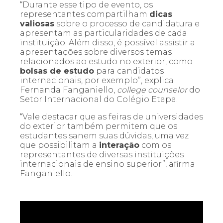
“Durante esse tipo de evento, os
representantes compartilham
dicas
valiosas
sobre o processo de candidatura e
apresentam as particularidades de cada
instituição. Além disso, é possível assistir a
apresentações sobre diversos temas
relacionados ao estudo no exterior, como
bolsas de estudo
para candidatos
internacionais, por exemplo”, explica
Fernanda Fanganiello,
college counselor
do
Setor Internacional do Colégio Etapa.
“Vale destacar que as feiras de universidades
do exterior também permitem que os
estudantes sanem suas dúvidas, uma vez
que possibilitam a
interação
com os
representantes de diversas instituições
internacionais de ensino superior”, afirma
Fanganiello.