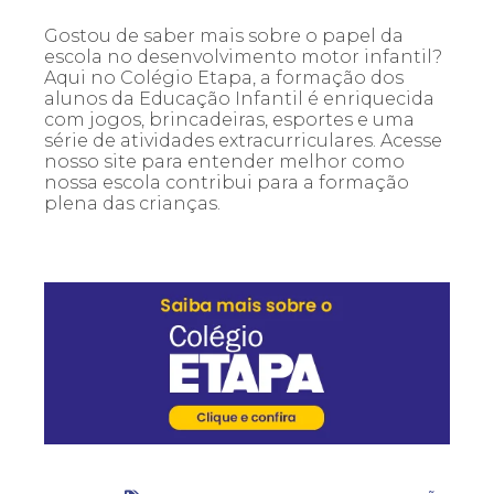
Gostou de saber mais sobre o papel da
escola no desenvolvimento motor infantil?
Aqui no Colégio Etapa, a formação dos
alunos da Educação Infantil é enriquecida
com jogos, brincadeiras, esportes e uma
série de atividades extracurriculares. Acesse
nosso site para entender melhor como
nossa escola contribui para a formação
plena das crianças.