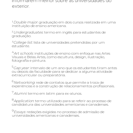
informarem melhor sobre as universidades do
exterior.
¹
Double major
: gradua
ção em dois cursos realizada em uma
instituição de ensino americana.
²
Undergraduates
: termo em inglês para estudantes de
graduaçã
o.
³
College list:
lista de universidades pretendidas por um
estudante.
4
Art schools
: instituições de ensino com enfoque nas Artes
Visuais e Belas Artes, como escultura, design, ilustração,
fotografia e pintura.
5
Gap year
: intervalo de um ano que os estudantes tiram antes
ou depois da faculdade para se dedicar a alguma atividade
extracurricular ou preparatória.
6
Networking
: rede de contatos que permite a troca de
experiências e a construção de relacionamentos profissionais.
7
Alumni
: termo em latim para ex-alunos.
8
Application
: termo utilizado para se referir ao processo de
candidatura das universidades americanas e canadenses.
9
Essays
: redações exigidas no processo de admissão de
universidades americanas e canadenses.