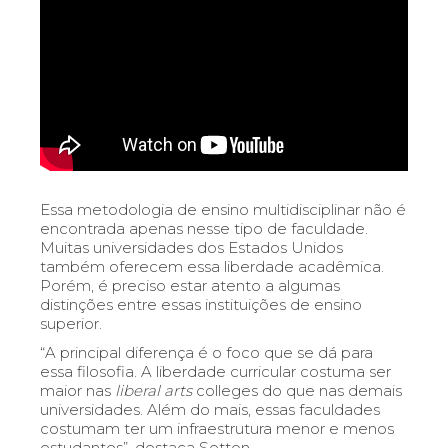
Essa metodologia de ensino multidisciplinar nã
o é
encontrada apenas nesse tipo de faculdade.
Muitas universidades dos Estados Unidos
também oferecem essa liberdade acadêmica.
Porém, é preciso estar atento a algumas
distinções entre essas instituições de ensino
superior.
“A principal diferença é
o foco que se dá para
essa filosofia. A liberdade curricular costuma ser
maior nas
liberal arts
colleges do que nas demais
universidades. Além do mais, essas faculdades
costumam ter um infraestrutura menor
e menos
estudantes”
, destaca Setton.