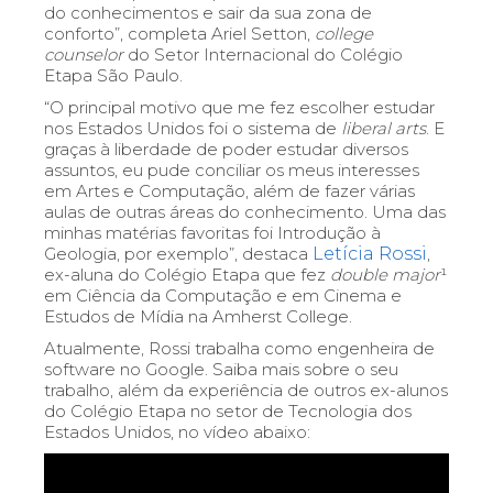
do conhecimentos e sair da sua zona de
conforto”
, completa Ariel Setton,
college
counselor
do Setor Internacional do Colé
gio
Etapa São Paulo.
“O principal motivo que me fez escolher estudar
nos Estados Unidos foi o sistema de
liberal arts
. E
graças à liberdade de poder estudar diversos
assuntos, eu pude conciliar os meus interesses
em Artes e Computação, além de fazer várias
aulas de outras áreas do conhecimento. Uma das
minhas matérias favoritas foi Introdução à
Geologia, por exemplo”, destaca
Letícia Rossi
,
ex-aluna do Colégio Etapa que fez
double major
¹
em Ciência da Computação e em Cinema e
Estudos de Mídia na Amherst College.
Atualmente, Rossi trabalha como engenheira de
software no Google. Saiba mais sobre o seu
trabalho, além da experiência de outros ex-alunos
do Colégio Etapa no setor de Tecnologia dos
Estados Unidos, no vídeo abaixo: