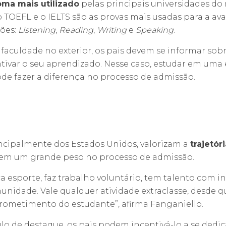
ioma mais utilizado
pelas principais universidades d
 o TOEFL e o IELTS são as provas mais usadas para a av
ções:
Listening
,
Reading
,
Writing
e
Speaking
.
er faculdade no exterior, os pais devem se informar sob
ntivar o seu aprendizado. Nesse caso, estudar em uma
e fazer a diferença no processo de admissão.
rincipalmente dos Estados Unidos, valorizam a
trajetór
m um grande peso no processo de admissão.
ca esporte, faz trabalho voluntário, tem talento com 
munidade. Vale qualquer atividade extraclasse, desde q
ometimento do estudante”, afirma Fanganiello.
culo de destaque, os pais podem incentivá-lo a se dedic