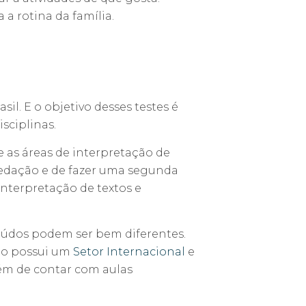
 a rotina da família.
il. E o objetivo desses testes é
sciplinas.
 as áreas de interpretação de
redação e de fazer uma segunda
 interpretação de textos e
teúdos podem ser bem diferentes.
lho possui um
Setor Internacional
e
lém de contar com aulas