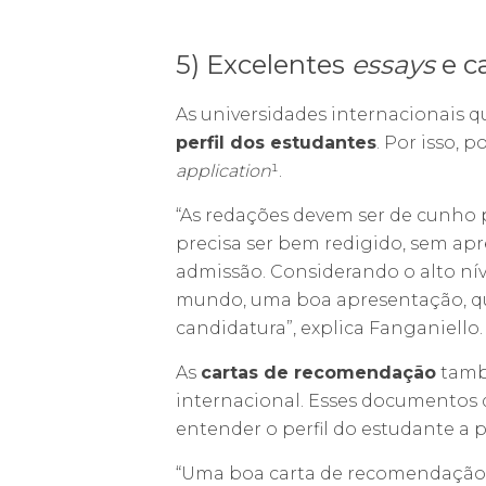
5) Excelentes
essays
e c
As universidades internacionais 
perfil dos estudantes
. Por isso,
application
¹.
“As redações devem ser de cunho p
precisa ser bem redigido, sem apr
admissão. Considerando o alto nív
mundo, uma boa apresentação, que
candidatura”, explica Fanganiello.
As
cartas de recomendação
també
internacional. Esses documentos 
entender o perfil do estudante a 
“Uma boa carta de recomendação 