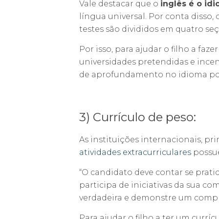
Vale destacar que o
inglês é o id
língua universal. Por conta disso,
testes são divididos em quatro se
Por isso, para ajudar o filho a faz
universidades pretendidas e ince
de aprofundamento no idioma pod
3) Currículo de peso:
As instituições internacionais, p
atividades extracurriculares
possue
“O candidato deve contar se prati
participa de iniciativas da sua co
verdadeira e demonstre um compr
Para ajudar o filho a ter um currí