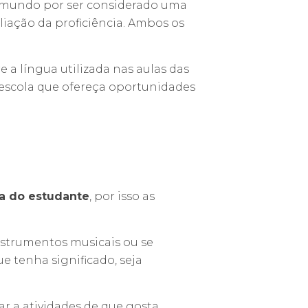
o mundo por ser considerado uma
aliação da proficiência. Ambos os
re a língua utilizada nas aulas das
 escola que ofereça oportunidades
ia do estudante
, por isso as
instrumentos musicais ou se
ue tenha significado, seja
ar a atividades de que gosta.