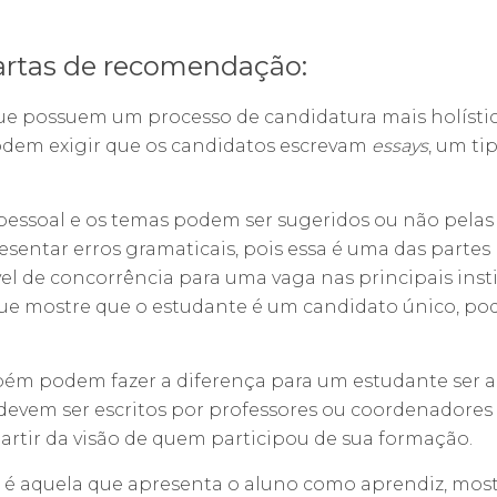
artas de recomendação:
que possuem um processo de candidatura mais holíst
 podem exigir que os candidatos escrevam
essays
, um t
essoal e os temas podem ser sugeridos ou não pelas 
esentar erros gramaticais, pois essa é uma das parte
el de concorrência para uma vaga nas principais inst
 mostre que o estudante é um candidato único, pode 
m podem fazer a diferença para um estudante ser a
devem ser escritos por professores ou coordenadores 
partir da visão de quem participou de sua formação.
é aquela que apresenta o aluno como aprendiz, most