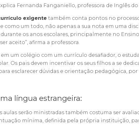
xplica Fernanda Fanganiello, professora de Inglês do
currículo exigente
também conta pontos no processo 
e como um todo, não apenas a sua nota em uma discipl
el durante os anos escolares, principalmente no Ensi
r aceito”, afirma a professora.
r em um colégio com um currículo desafiador, o estu
r. Os pais devem incentivar os seus filhos a se dedic
 para esclarecer dúvidas e orientação pedagógica, por
uma língua estrangeira:
s aulas serão ministradas também costuma ser avaliad
tuação mínima, definida pela própria instituição, pa