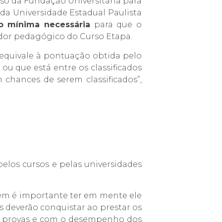
aso da Fundação Universitária para
da Universidade Estadual Paulista
o mínima necessária
para que o
ador pedagógico do Curso Etapa.
e equivale à pontuação obtida pelo
u que está entre os classificados
 chances de serem classificados”,
los cursos e pelas universidades
m é importante ter em mente ele
 deverão conquistar ao prestar os
as provas e com o desempenho dos