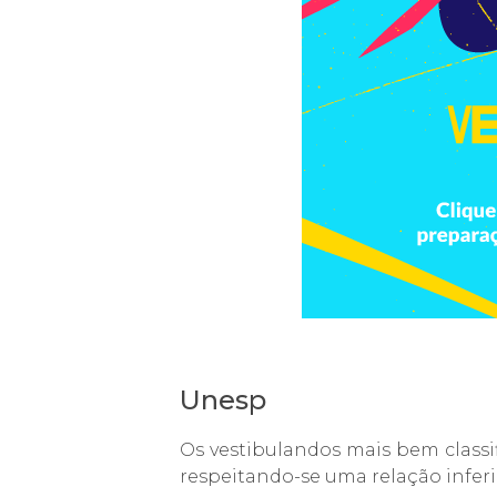
Unesp
Os vestibulandos mais bem classi
respeitando-se uma relação inferi