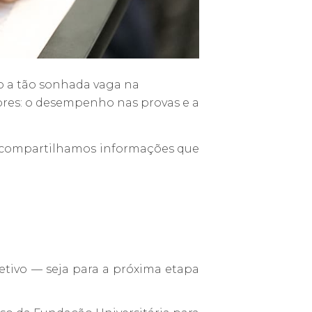
o a tão sonhada vaga na
tores: o desempenho nas provas e a
da compartilhamos informações que
etivo
—
seja para a próxima etapa