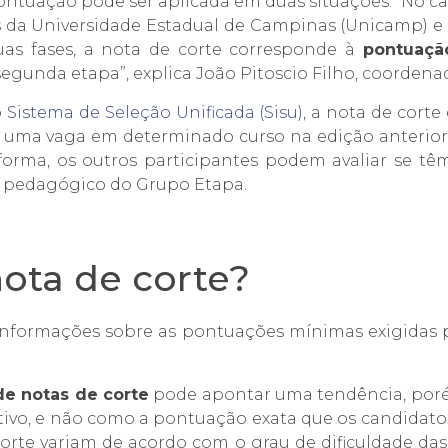
ontuação pode ser aplicada em duas situações. “No c
es da Universidade Estadual de Campinas (Unicamp) e 
uas fases, a nota de corte corresponde à
pontuaçã
segunda etapa”, explica João Pitoscio Filho, coorden
o
Sistema de Seleção Unificada (Sisu)
, a nota de cort
uma vaga em determinado curso na edição anterior o
orma, os outros participantes podem avaliar se têm
r pedagógico do Grupo Etapa.
ota de corte?
nformações sobre as pontuações mínimas exigidas pe
de notas de corte
pode apontar uma tendência, poré
vo, e não como a pontuação exata que os candidatos
 corte variam de acordo com o grau de dificuldade d