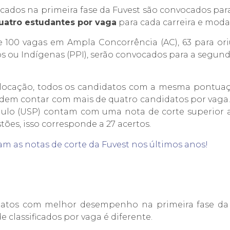
icados na primeira fase da Fuvest são convocados par
uatro estudantes por vaga
para cada carreira e moda
 100 vagas em Ampla Concorrência (AC), 63 para ori
s ou Indígenas (PPI), serão convocados para a segunda
ocação, todos os candidatos com a mesma pontuação
dem contar com mais de quatro candidatos por vaga. 
aulo (USP) contam com uma nota de corte superior a 
es, isso corresponde a 27 acertos.
ram as notas de corte da Fuvest nos últimos anos!
datos com melhor desempenho na primeira fase d
classificados por vaga é diferente.