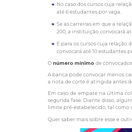
No caso dos cursos cuja
relaçã
até 6 estudantes por vaga;
Se as carreiras em que a relaç
200, a instituição convocará a
E para os cursos cuja relação 
convocará até 10 estudantes p
O
número mínimo
de convocados
A banca pode convocar menos cand
a nota de corte é atingida antes
Em caso de empate na última colo
segunda fase. Diante disso, algun
limite pré-estabelecido, tal como 
Quer saber mais sobre esse e out