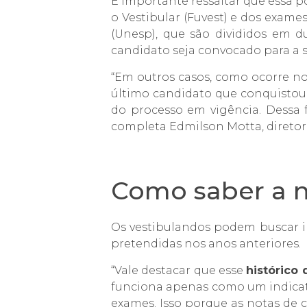
É importante ressaltar que essa p
o Vestibular (Fuvest) e dos exam
(Unesp), que são divididos em d
candidato seja convocado para a 
“Em outros casos, como ocorre n
último candidato que conquistou 
do processo em vigência. Dessa f
completa Edmilson Motta, direto
Como saber a n
Os vestibulandos podem buscar i
pretendidas nos anos anteriores.
“Vale destacar que esse
histórico 
funciona apenas como um indicati
exames. Isso porque as notas de