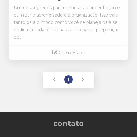
Um dos segredos para melhorar a concentração e
otimizar o aprendizado é a organização. Isso vale
tanto para o modo como você se planeja para se
dedicar a cada disciplina quanto para a preparação
de..
Curso Etapa
Saiba mais
1
contato