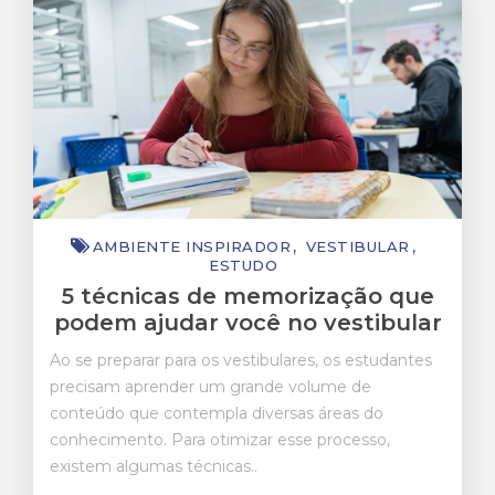
Estudo
Vestibular
AMBIENTE INSPIRADOR
VESTIBULAR
ESTUDO
5 técnicas de memorização que
podem ajudar você no vestibular
Ao se preparar para os vestibulares, os estudantes
precisam aprender um grande volume de
conteúdo que contempla diversas áreas do
conhecimento. Para otimizar esse processo,
existem algumas técnicas..