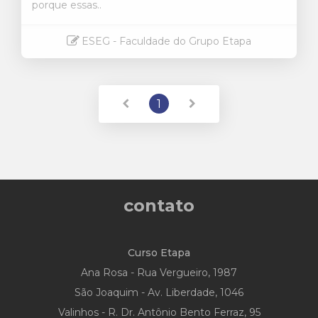
porque essas..
ESEG - Faculdade do Grupo Etapa
Saiba mais
1
contato
Curso Etapa
Ana Rosa - Rua Vergueiro, 1987
São Joaquim - Av. Liberdade, 1046
Valinhos - R. Dr. Antônio Bento Ferraz, 95