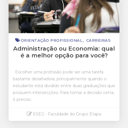
ORIENTAÇÃO PROFISSIONAL
CARREIRAS
Administração ou Economia: qual
é a melhor opção para você?
Escolher uma profissão
pode ser uma tarefa
bastante desafiadora, principalmente quando o
estudante está dividido entre duas graduações que
possuem intersecções. Para tomar a decisão certa,
é preciso..
ESEG - Faculdade do Grupo Etapa
Saiba mais