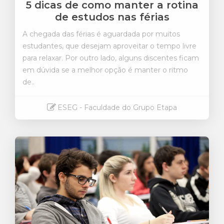
5 dicas de como manter a rotina
de estudos nas férias
A chegada das férias é aguardada por muitos
estudantes, que desejam aproveitar o tempo livre
para relaxar. Por outro lado, alguns discentes ficam
em dúvida se a melhor opção é manter o ritmo
de..
ESEG - Faculdade do Grupo Etapa
Saiba mais