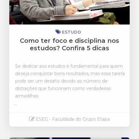
ESTUDO
Como ter foco e disciplina nos
estudos? Confira 5 dicas
Se dedicar aos estudos é fundamental para quem
deseja conquistar bons resultados, mas essa tarefa
pode ser um desafio devido ao número de
distrações que funcionam como verdadeiras
armadilhas
...
ESEG - Faculdade do Grupo Etapa
Saiba mais