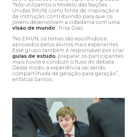
“Nós utilizamos o Modelo das Nações
Unidas (MUN) como fonte de inspiração e
de instrução, contribuindo para que os
jovens desenvolvam a cidadania com uma
visão de mundo
”, frisa Dias.
“No EMUN, os temas são escolhidos e
aprovados pelos alunos mais experientes.
Esse grupo também é responsável por criar
guias de estudo
, preparar os participantes
mais novos e conduzir o fluxo do debate.
Desse modo, a experiência vai sendo
compartilhada de geração para geração”,
enfatiza Santos.