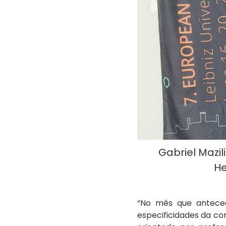
Gabriel Mazi
He
“No mês que anteced
especificidades da com