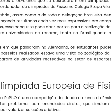
sores e ex-alunos que se destacaram em olimpíadas i
ordenador de olimpíadas de Física no Colégio Etapa Vila
riel, assim como o de toda a delegação brasileira, de
ançando resultados cada vez mais expressivos em compet
 essa conquista pode abrir portas para a realização de
 universidades de renome, tanto no Brasil quanto no
re em que passaram na Alemanha, os estudantes pude
asseios realizados, estava uma visita ao zoológico da 
param de atividades recreativas no setor de esportes 
limpíada Europeia de Físi
, a EuPhO é uma competição destinada a alunos do Ensin
tar problemas com enunciados diretos, que simulam 
por valorizar soluções criativas.