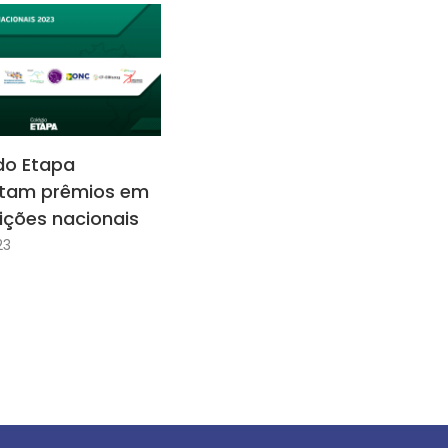
do Etapa
stam prêmios em
ções nacionais
23