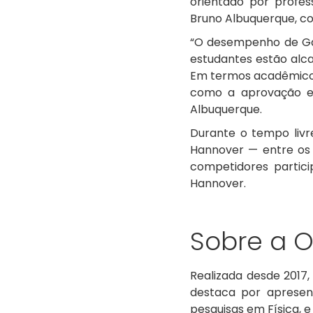
orientado por profes
Bruno Albuquerque, co
“O desempenho de Gab
estudantes estão alc
Em termos acadêmicos,
como a aprovação em
Albuquerque.
Durante o tempo liv
Hannover — entre os p
competidores partici
Hannover.
Sobre a O
Realizada desde 2017
destaca por apresen
pesquisas em Física, e 