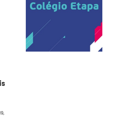
is
9,