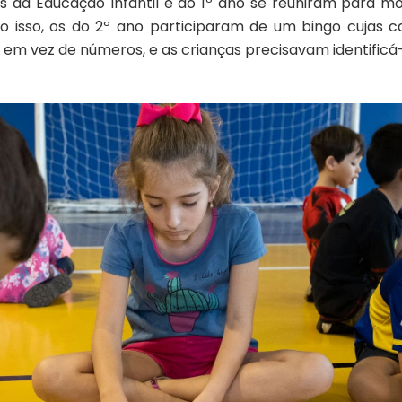
os da Educação Infantil e do 1º ano se reuniram para 
o isso, os do 2º ano participaram de um bingo cujas 
 em vez de números, e as crianças precisavam identificá