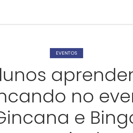
EVENTOS
lunos aprend
incando no eve
Gincana e Bing