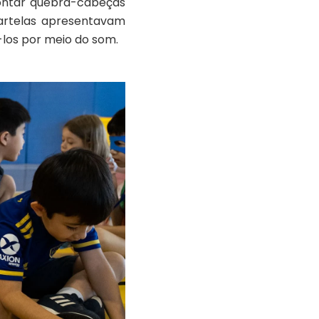
montar quebra-cabeças
cartelas apresentavam
-los por meio do som.