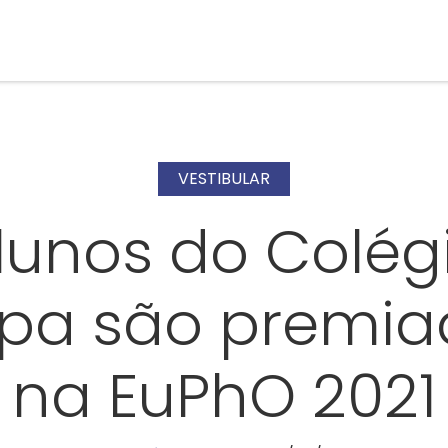
VESTIBULAR
lunos do Colég
apa são premia
na EuPhO 2021