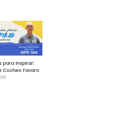
s para inspirar:
e Cocheo Favaro
026