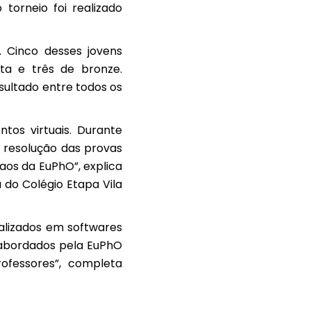
 o
torneio
foi realizado
 Cinco desses jovens
ta e três de bronze.
ultado entre todos os
tos virtuais. Durante
a resolução das provas
aos da EuPhO”, explica
 do Colégio Etapa Vila
alizados em softwares
 abordados pela EuPhO
rofessores”, completa