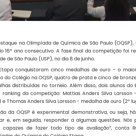
estaque na Olimpíada de Química de São Paulo (OQSP), 
lo 16º ano consecutivo. A fase final da competição foi re
e de São Paulo (USP), no dia 8 de junho.
 Etapa conquistaram cinco medalhas de ouro – o mai
ção do Colégio na OQSP, quatro de prata e cinco de bron
has distribuídas no torneio. Além disso, dois alunos d
o ranking da competição: Mattias Anders Silva Larsson 
) e Thomas Anders Silva Larsson - medalha de ouro (2º lu
ão da OQSP é experimental demonstrativa, ou seja, h
r e, em seguida, responder a algumas questões. Nós
 capazes de fazer todo tipo de avaliação”, conta Ru
íadas de Química do Colégio Etapa.