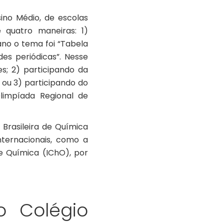
ino Médio, de escolas
 quatro maneiras: 1)
no o tema foi “Tabela
es periódicas”. Nesse
s; 2) participando da
 ou 3) participando do
Olimpíada Regional de
Brasileira de Química
nternacionais, como a
e Química (IChO), por
o Colégio