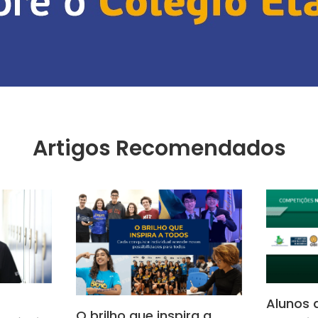
Artigos Recomendados
Alunos 
O brilho que inspira a