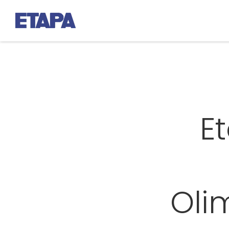
E
Oli