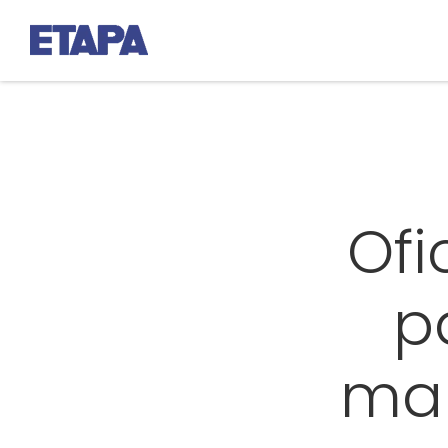
Ofi
p
man