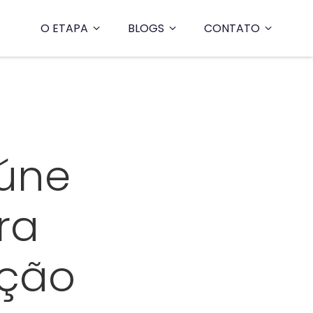
O ETAPA
BLOGS
CONTATO
eúne
ra
ação