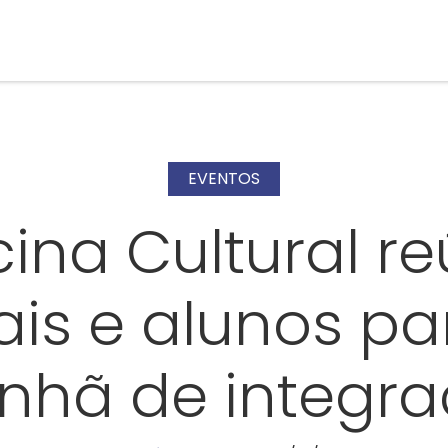
EVENTOS
cina Cultural r
ais e alunos pa
hã de integr