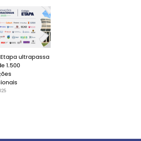
 Etapa ultrapassa
e 1.500
ções
cionais
025