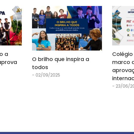
o a
Colégio
O brilho que inspira a
aprova
marco d
todos
aprova
- 02/09/2025
interna
- 23/06/2