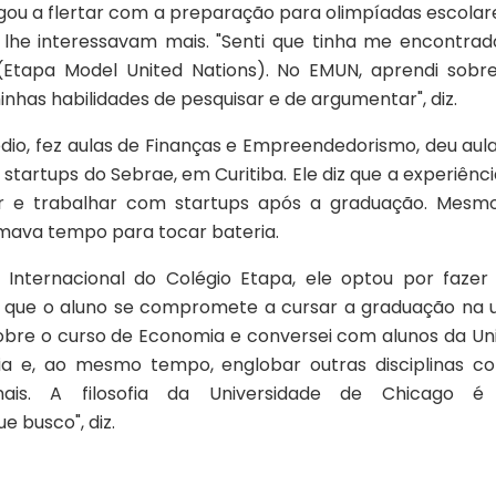
gou a flertar com a preparação para olimpíadas escolar
e lhe interessavam mais. "Senti que tinha me encontrad
tapa Model United Nations). No EMUN, aprendi sobre
minhas habilidades de pesquisar e de argumentar", diz.
dio, fez aulas de Finanças e Empreendedorismo, deu aulas
 startups do Sebrae, em Curitiba. Ele diz que a experiên
 e trabalhar com startups após a graduação. Mesmo
umava tempo para tocar bateria.
 Internacional do Colégio Etapa, ele optou por fazer
m que o aluno se compromete a cursar a graduação na un
sobre o curso de Economia e conversei com alunos da Un
a e, ao mesmo tempo, englobar outras disciplinas co
onais. A filosofia da Universidade de Chicago 
ue busco", diz.